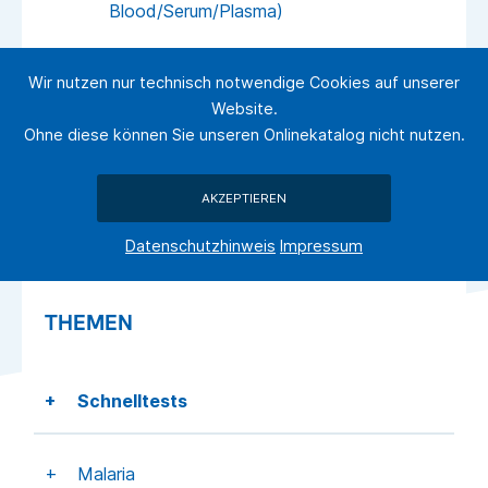
Blood/Serum/Plasma)
Wir nutzen nur technisch notwendige Cookies auf unserer
Syphilis/HIV Combo Cassette
Website.
(WB/Serum/Plasma
Ohne diese können Sie unseren Onlinekatalog nicht nutzen.
V.cholerae O1/O139 Antigen Combo
AKZEPTIEREN
Cassette (Feces)
Datenschutzhinweis
Impressum
THEMEN
Schnelltests
Malaria