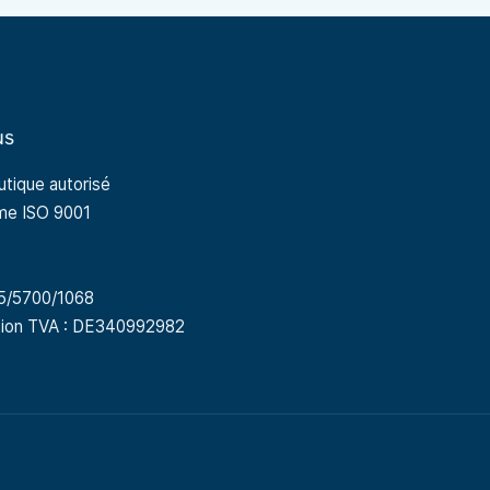
us
tique autorisé
rme ISO 9001
15/5700/1068
ation TVA : DE340992982