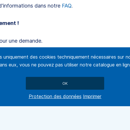
 d'informations dans notre
FAQ
.
ement !
pour une demande.
ns uniquement des cookies techniquement nécessaires sur no
aladies infectieuses
Soins aux diabétiques
ans eux, vous ne pouvez pas utiliser notre catalogue en lign
Test de dépistage du
Lecteur de glycémi
paludisme en cassette
MM1000
(Plasmodium Falciparum)
OK
Protection des données
Imprimer